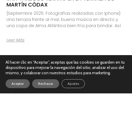
MARTÍN CÓDAX
{Septiembre 2025. Fotografías realizadas con Iphone}
Una terraza frente al mar, buena música en directo y
una copa de Alma Atlántica bien fría para brindar. Así
Leer Más
Al hacer clic en “Aceptar”, aceptas que las cookies se guarden en tu
dispositivo para mejorar la navegación del sitio, analizar el uso del
mismo, y colaborar con nuestros estudios para marketing.
Aceptar
Rechazar
Ajustes