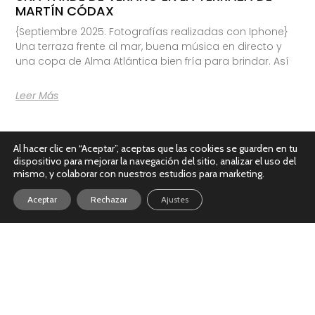
MARTÍN CÓDAX
{Septiembre 2025. Fotografías realizadas con Iphone}
Una terraza frente al mar, buena música en directo y
una copa de Alma Atlántica bien fría para brindar. Así
Leer Más
Al hacer clic en “Aceptar”, aceptas que las cookies se guarden en tu
dispositivo para mejorar la navegación del sitio, analizar el uso del
mismo, y colaborar con nuestros estudios para marketing.
Aceptar
Rechazar
Ajustes