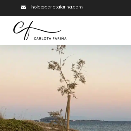
hola@carlotafarina.com