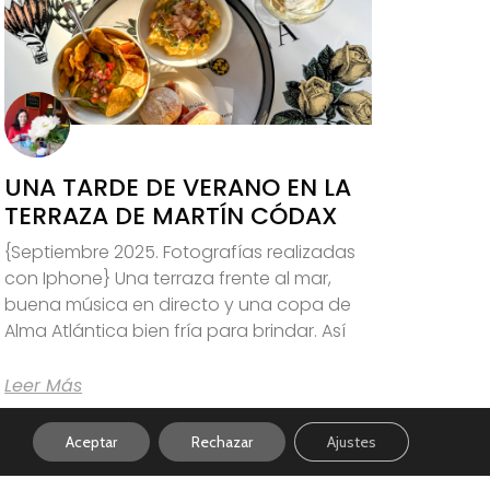
UNA TARDE DE VERANO EN LA
TERRAZA DE MARTÍN CÓDAX
{Septiembre 2025. Fotografías realizadas
con Iphone} Una terraza frente al mar,
buena música en directo y una copa de
Alma Atlántica bien fría para brindar. Así
Leer Más
Aceptar
Rechazar
Ajustes