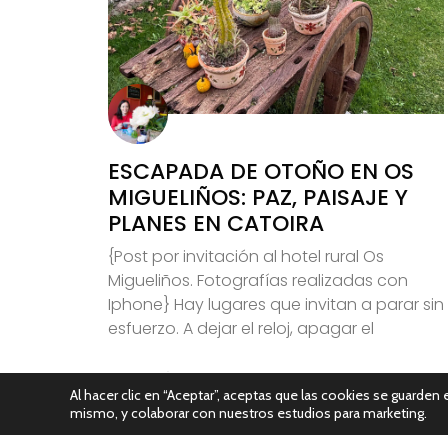
ESCAPADA DE OTOÑO EN OS
MIGUELIÑOS: PAZ, PAISAJE Y
PLANES EN CATOIRA
{Post por invitación al hotel rural Os
Migueliños. Fotografías realizadas con
Iphone} Hay lugares que invitan a parar sin
esfuerzo. A dejar el reloj, apagar el
Leer Más
Al hacer clic en “Aceptar”, aceptas que las cookies se guarden e
mismo, y colaborar con nuestros estudios para marketing.