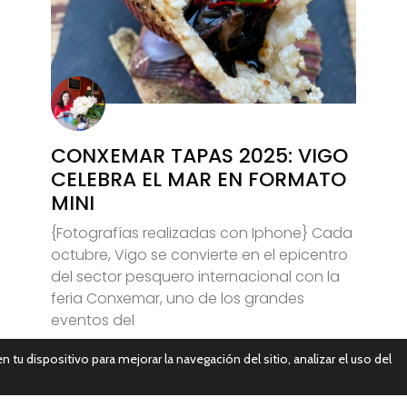
CONXEMAR TAPAS 2025: VIGO
CELEBRA EL MAR EN FORMATO
MINI
{Fotografías realizadas con Iphone} Cada
octubre, Vigo se convierte en el epicentro
del sector pesquero internacional con la
feria Conxemar, uno de los grandes
eventos del
n tu dispositivo para mejorar la navegación del sitio, analizar el uso del
Leer Más