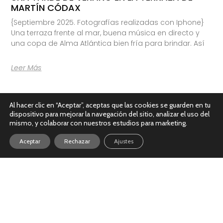
MARTÍN CÓDAX
{Septiembre 2025. Fotografías realizadas con Iphone}
Una terraza frente al mar, buena música en directo y
una copa de Alma Atlántica bien fría para brindar. Así
Leer Más
Al hacer clic en “Aceptar”, aceptas que las cookies se guarden en tu
dispositivo para mejorar la navegación del sitio, analizar el uso del
mismo, y colaborar con nuestros estudios para marketing.
Aceptar
Rechazar
Ajustes