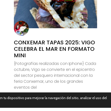
CONXEMAR TAPAS 2025: VIGO
CELEBRA EL MAR EN FORMATO
MINI
{Fotografías realizadas con Iphone} Cada
octubre, Vigo se convierte en el epicentro
del sector pesquero internacional con la
feria Conxemar, uno de los grandes
eventos del
n tu dispositivo para mejorar la navegación del sitio, analizar el uso del
Leer Más