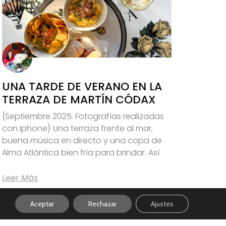
UNA TARDE DE VERANO EN LA
TERRAZA DE MARTÍN CÓDAX
{Septiembre 2025. Fotografías realizadas
con Iphone} Una terraza frente al mar,
buena música en directo y una copa de
Alma Atlántica bien fría para brindar. Así
Leer Más
Aceptar
Rechazar
Ajustes