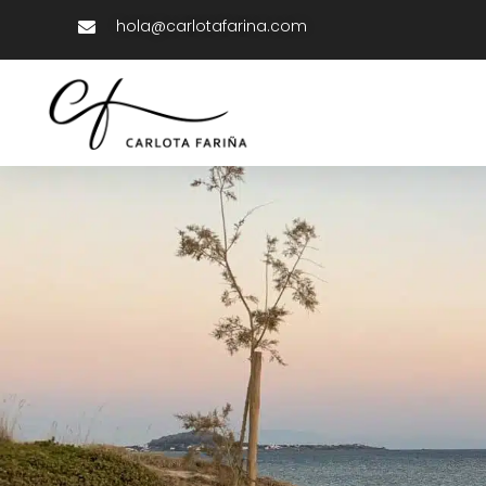
hola@carlotafarina.com