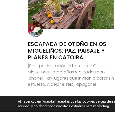
ESCAPADA DE OTOÑO EN OS
MIGUELIÑOS: PAZ, PAISAJE Y
PLANES EN CATOIRA
{Post por invitación al hotel rural Os
Migueliños. Fotografías realizadas con
Iphone} Hay lugares que invitan a parar sin
esfuerzo. A dejar el reloj, apagar el
Leer Más
Al hacer clic en “Aceptar”, aceptas que las cookies se guarden e
mismo, y colaborar con nuestros estudios para marketing.