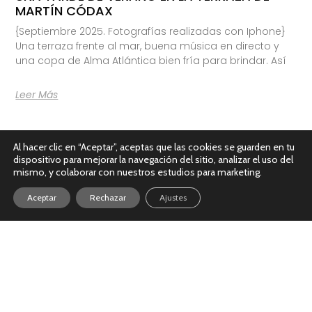
MARTÍN CÓDAX
{Septiembre 2025. Fotografías realizadas con Iphone}
Una terraza frente al mar, buena música en directo y
una copa de Alma Atlántica bien fría para brindar. Así
Leer Más
Al hacer clic en “Aceptar”, aceptas que las cookies se guarden en tu
dispositivo para mejorar la navegación del sitio, analizar el uso del
mismo, y colaborar con nuestros estudios para marketing.
Aceptar
Rechazar
Ajustes