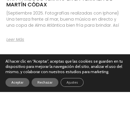
MARTÍN CÓDAX
{Septiembre 2025. Fotografías realizadas con Iphone}
Una terraza frente al mar, buena música en directo y
una copa de Alma Atlántica bien fría para brindar. Así
Leer Más
Al hacer clic en “Aceptar”, aceptas que las cookies se guarden en tu
dispositivo para mejorar la navegación del sitio, analizar el uso del
mismo, y colaborar con nuestros estudios para marketing.
Aceptar
Rechazar
Ajustes