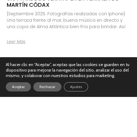
MARTÍN CÓDAX
{Septiembre 2025. Fotografías realizadas con Iphone}
Una terraza frente al mar, buena música en directo y
una copa de Alma Atlántica bien fría para brindar. Así
Leer Más
Al hacer clic en “Aceptar”, aceptas que las cookies se guarden en tu
dispositivo para mejorar la navegación del sitio, analizar el uso del
mismo, y colaborar con nuestros estudios para marketing.
Aceptar
Rechazar
Ajustes