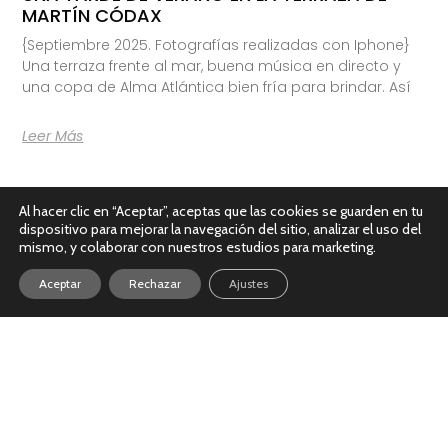
MARTÍN CÓDAX
{Septiembre 2025. Fotografías realizadas con Iphone}
Una terraza frente al mar, buena música en directo y
una copa de Alma Atlántica bien fría para brindar. Así
Leer Más
Al hacer clic en “Aceptar”, aceptas que las cookies se guarden en tu
dispositivo para mejorar la navegación del sitio, analizar el uso del
mismo, y colaborar con nuestros estudios para marketing.
Aceptar
Rechazar
Ajustes