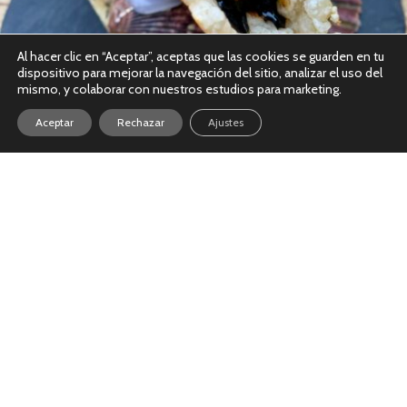
Al hacer clic en “Aceptar”, aceptas que las cookies se guarden en tu
dispositivo para mejorar la navegación del sitio, analizar el uso del
mismo, y colaborar con nuestros estudios para marketing.
Aceptar
Rechazar
Ajustes
CONXEMAR TAPAS 2025: VIGO CELEBRA
EL MAR EN FORMATO MINI
{Fotografías realizadas con Iphone} Cada octubre, Vigo se
convierte en el epicentro del sector pesquero internacional
con la feria Conxemar, uno de los grandes eventos del
LEER MÁS