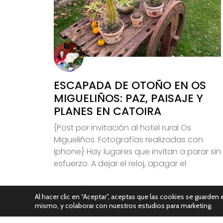
ESCAPADA DE OTOÑO EN OS
MIGUELIÑOS: PAZ, PAISAJE Y
PLANES EN CATOIRA
{Post por invitación al hotel rural Os
Migueliños. Fotografías realizadas con
Iphone} Hay lugares que invitan a parar sin
esfuerzo. A dejar el reloj, apagar el
Leer Más
Al hacer clic en “Aceptar”, aceptas que las cookies se guarden e
mismo, y colaborar con nuestros estudios para marketing.