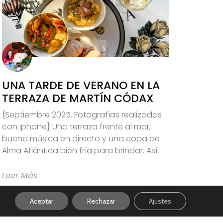
UNA TARDE DE VERANO EN LA
TERRAZA DE MARTÍN CÓDAX
{Septiembre 2025. Fotografías realizadas
con Iphone} Una terraza frente al mar,
buena música en directo y una copa de
Alma Atlántica bien fría para brindar. Así
Leer Más
Aceptar
Rechazar
Ajustes