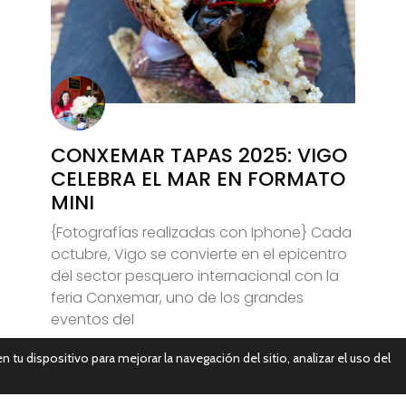
CONXEMAR TAPAS 2025: VIGO
CELEBRA EL MAR EN FORMATO
MINI
{Fotografías realizadas con Iphone} Cada
octubre, Vigo se convierte en el epicentro
del sector pesquero internacional con la
feria Conxemar, uno de los grandes
eventos del
n tu dispositivo para mejorar la navegación del sitio, analizar el uso del
Leer Más