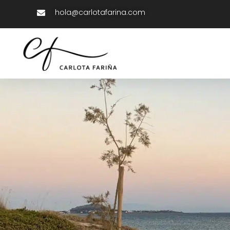
hola@carlotafarina.com