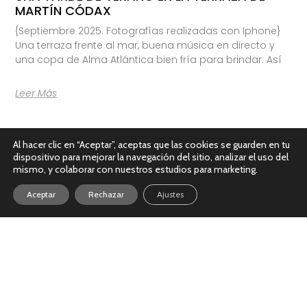
MARTÍN CÓDAX
{Septiembre 2025. Fotografías realizadas con Iphone}
Una terraza frente al mar, buena música en directo y
una copa de Alma Atlántica bien fría para brindar. Así
Leer Más
Al hacer clic en “Aceptar”, aceptas que las cookies se guarden en tu
dispositivo para mejorar la navegación del sitio, analizar el uso del
mismo, y colaborar con nuestros estudios para marketing.
Aceptar
Rechazar
Ajustes