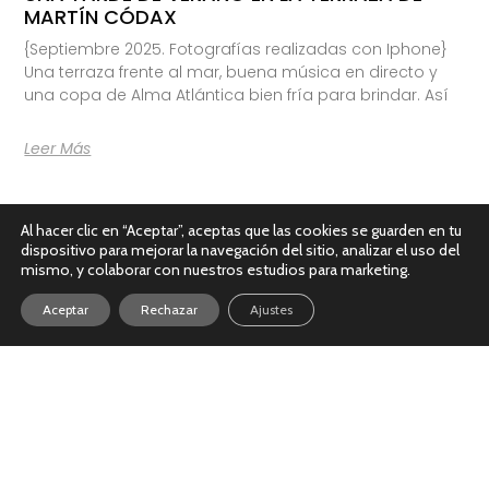
MARTÍN CÓDAX
{Septiembre 2025. Fotografías realizadas con Iphone}
Una terraza frente al mar, buena música en directo y
una copa de Alma Atlántica bien fría para brindar. Así
Leer Más
Al hacer clic en “Aceptar”, aceptas que las cookies se guarden en tu
dispositivo para mejorar la navegación del sitio, analizar el uso del
mismo, y colaborar con nuestros estudios para marketing.
Aceptar
Rechazar
Ajustes