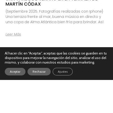
MARTÍN CÓDAX
{Septiembre 2025. Fotografías realizadas con Iphone}
Una terraza frente al mar, buena música en directo y
una copa de Alma Atlántica bien fría para brindar. Así
Leer Más
Al hacer clic en “Aceptar”, aceptas que las cookies se guarden en tu
dispositivo para mejorar la navegación del sitio, analizar el uso del
mismo, y colaborar con nuestros estudios para marketing.
Aceptar
Rechazar
Ajustes