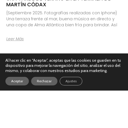
MARTÍN CÓDAX
{Septiembre 2025. Fotografías realizadas con Iphone}
Una terraza frente al mar, buena música en directo y
una copa de Alma Atlántica bien fría para brindar. Así
Leer Más
Al hacer clic en “Aceptar”, aceptas que las cookies se guarden en tu
dispositivo para mejorar la navegación del sitio, analizar el uso del
mismo, y colaborar con nuestros estudios para marketing.
Aceptar
Rechazar
Ajustes