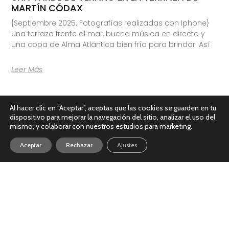
MARTÍN CÓDAX
{Septiembre 2025. Fotografías realizadas con Iphone}
Una terraza frente al mar, buena música en directo y
una copa de Alma Atlántica bien fría para brindar. Así
Leer Más
Al hacer clic en “Aceptar”, aceptas que las cookies se guarden en tu
dispositivo para mejorar la navegación del sitio, analizar el uso del
mismo, y colaborar con nuestros estudios para marketing.
Aceptar
Rechazar
Ajustes