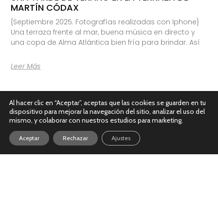
MARTÍN CÓDAX
{Septiembre 2025. Fotografías realizadas con Iphone}
Una terraza frente al mar, buena música en directo y
una copa de Alma Atlántica bien fría para brindar. Así
Leer Más
Al hacer clic en “Aceptar”, aceptas que las cookies se guarden en tu
dispositivo para mejorar la navegación del sitio, analizar el uso del
mismo, y colaborar con nuestros estudios para marketing.
Aceptar
Rechazar
Ajustes