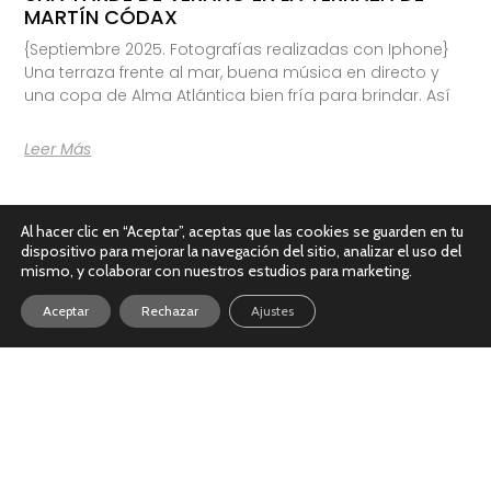
MARTÍN CÓDAX
{Septiembre 2025. Fotografías realizadas con Iphone}
Una terraza frente al mar, buena música en directo y
una copa de Alma Atlántica bien fría para brindar. Así
Leer Más
Al hacer clic en “Aceptar”, aceptas que las cookies se guarden en tu
dispositivo para mejorar la navegación del sitio, analizar el uso del
mismo, y colaborar con nuestros estudios para marketing.
Aceptar
Rechazar
Ajustes