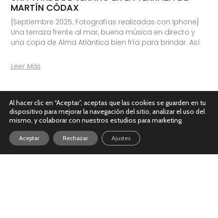
MARTÍN CÓDAX
{Septiembre 2025. Fotografías realizadas con Iphone}
Una terraza frente al mar, buena música en directo y
una copa de Alma Atlántica bien fría para brindar. Así
Leer Más
Al hacer clic en “Aceptar”, aceptas que las cookies se guarden en tu
dispositivo para mejorar la navegación del sitio, analizar el uso del
mismo, y colaborar con nuestros estudios para marketing.
Aceptar
Rechazar
Ajustes