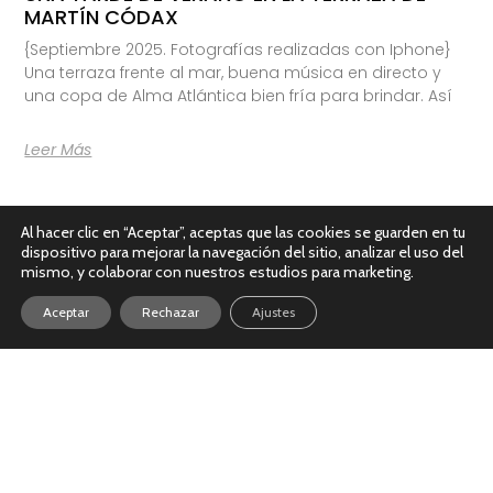
MARTÍN CÓDAX
{Septiembre 2025. Fotografías realizadas con Iphone}
Una terraza frente al mar, buena música en directo y
una copa de Alma Atlántica bien fría para brindar. Así
Leer Más
Al hacer clic en “Aceptar”, aceptas que las cookies se guarden en tu
dispositivo para mejorar la navegación del sitio, analizar el uso del
mismo, y colaborar con nuestros estudios para marketing.
Aceptar
Rechazar
Ajustes