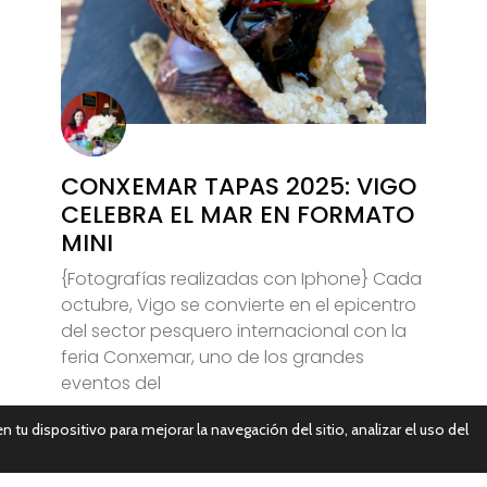
CONXEMAR TAPAS 2025: VIGO
CELEBRA EL MAR EN FORMATO
MINI
{Fotografías realizadas con Iphone} Cada
octubre, Vigo se convierte en el epicentro
del sector pesquero internacional con la
feria Conxemar, uno de los grandes
eventos del
n tu dispositivo para mejorar la navegación del sitio, analizar el uso del
Leer Más