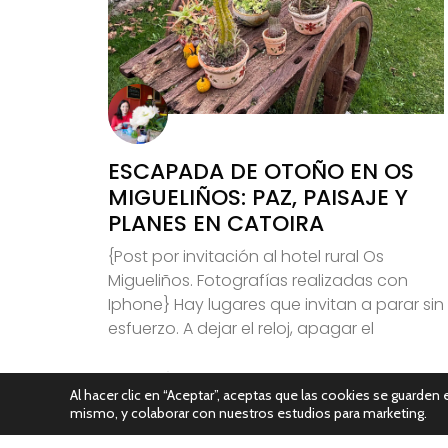
ESCAPADA DE OTOÑO EN OS
MIGUELIÑOS: PAZ, PAISAJE Y
PLANES EN CATOIRA
{Post por invitación al hotel rural Os
Migueliños. Fotografías realizadas con
Iphone} Hay lugares que invitan a parar sin
esfuerzo. A dejar el reloj, apagar el
Leer Más
Al hacer clic en “Aceptar”, aceptas que las cookies se guarden e
mismo, y colaborar con nuestros estudios para marketing.