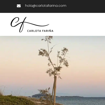
hola@carlotafarina.com