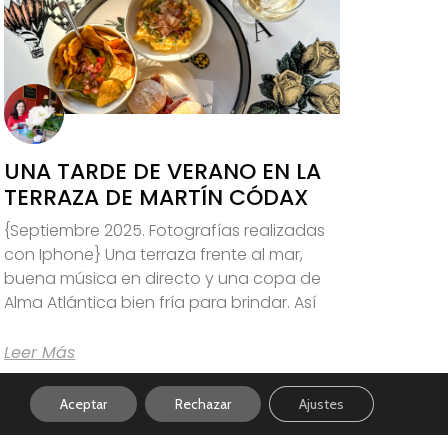
UNA TARDE DE VERANO EN LA
TERRAZA DE MARTÍN CÓDAX
{Septiembre 2025. Fotografías realizadas
con Iphone} Una terraza frente al mar,
buena música en directo y una copa de
Alma Atlántica bien fría para brindar. Así
Leer Más
Aceptar
Rechazar
Ajustes