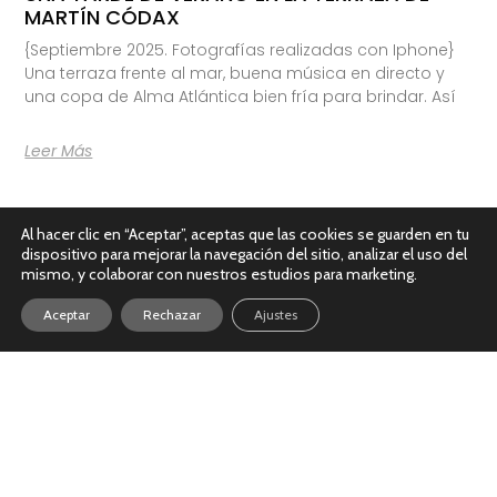
MARTÍN CÓDAX
{Septiembre 2025. Fotografías realizadas con Iphone}
Una terraza frente al mar, buena música en directo y
una copa de Alma Atlántica bien fría para brindar. Así
Leer Más
Al hacer clic en “Aceptar”, aceptas que las cookies se guarden en tu
dispositivo para mejorar la navegación del sitio, analizar el uso del
mismo, y colaborar con nuestros estudios para marketing.
Aceptar
Rechazar
Ajustes