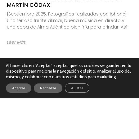
MARTÍN CÓDAX
{Septiembre 2025. Fotografías realizadas con Iphone}
Una terraza frente al mar, buena música en directo y
una copa de Alma Atlántica bien fría para brindar. Así
Leer Más
Al hacer clic en “Aceptar”, aceptas que las cookies se guarden en tu
dispositivo para mejorar la navegación del sitio, analizar el uso del
mismo, y colaborar con nuestros estudios para marketing.
Aceptar
Rechazar
Ajustes