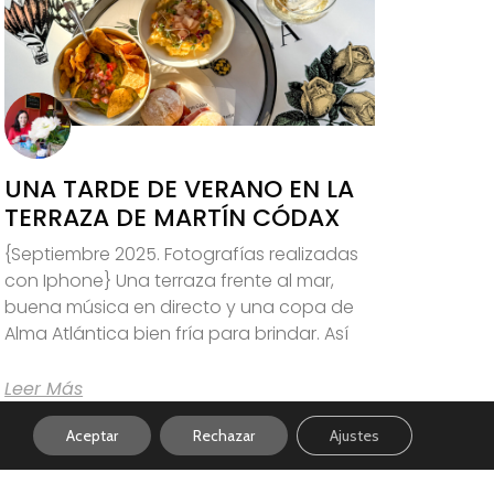
UNA TARDE DE VERANO EN LA
TERRAZA DE MARTÍN CÓDAX
{Septiembre 2025. Fotografías realizadas
con Iphone} Una terraza frente al mar,
buena música en directo y una copa de
Alma Atlántica bien fría para brindar. Así
Leer Más
Aceptar
Rechazar
Ajustes