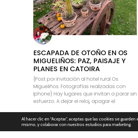
ESCAPADA DE OTOÑO EN OS
MIGUELIÑOS: PAZ, PAISAJE Y
PLANES EN CATOIRA
{Post por invitación al hotel rural Os
Migueliños. Fotografías realizadas con
Iphone} Hay lugares que invitan a parar sin
esfuerzo. A dejar el reloj, apagar el
Leer Más
Al hacer clic en “Aceptar”, aceptas que las cookies se guarden e
mismo, y colaborar con nuestros estudios para marketing.