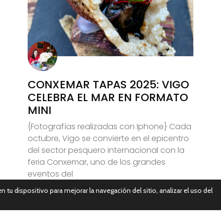
CONXEMAR TAPAS 2025: VIGO
CELEBRA EL MAR EN FORMATO
MINI
{Fotografías realizadas con Iphone} Cada
octubre, Vigo se convierte en el epicentro
del sector pesquero internacional con la
feria Conxemar, uno de los grandes
eventos del
n tu dispositivo para mejorar la navegación del sitio, analizar el uso del
Leer Más