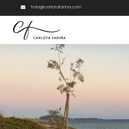
hola@carlotafarina.com