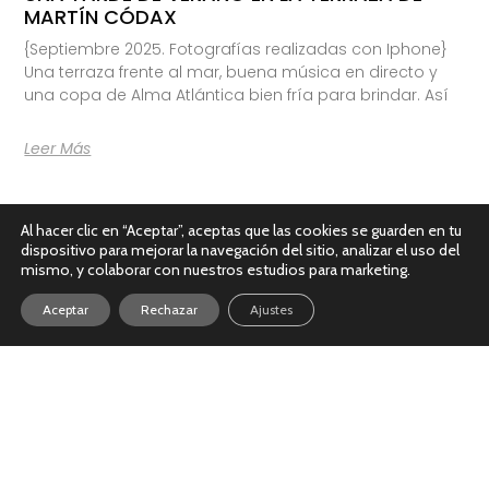
MARTÍN CÓDAX
{Septiembre 2025. Fotografías realizadas con Iphone}
Una terraza frente al mar, buena música en directo y
una copa de Alma Atlántica bien fría para brindar. Así
Leer Más
Al hacer clic en “Aceptar”, aceptas que las cookies se guarden en tu
dispositivo para mejorar la navegación del sitio, analizar el uso del
mismo, y colaborar con nuestros estudios para marketing.
Aceptar
Rechazar
Ajustes