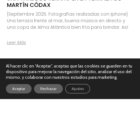
MARTÍN CÓDAX
{Septiembre 2025. Fotografías realizadas con Iphone}
Una terraza frente al mar, buena música en directo y
una copa de Alma Atlántica bien fría para brindar. Así
Leer Más
Al hacer clic en “Aceptar”, aceptas que las cookies se guarden en tu
dispositivo para mejorar la navegación del sitio, analizar el uso del
mismo, y colaborar con nuestros estudios para marketing.
Aceptar
Rechazar
Ajustes