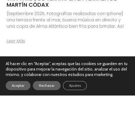
MARTÍN CÓDAX
{Septiembre 2025. Fotografías realizadas con Iphone}
Una terraza frente al mar, buena música en directo y
una copa de Alma Atlántica bien fría para brindar. Así
Leer Más
Al hacer clic en “Aceptar”, aceptas que las cookies se guarden en tu
dispositivo para mejorar la navegación del sitio, analizar el uso del
mismo, y colaborar con nuestros estudios para marketing.
Aceptar
Rechazar
Ajustes