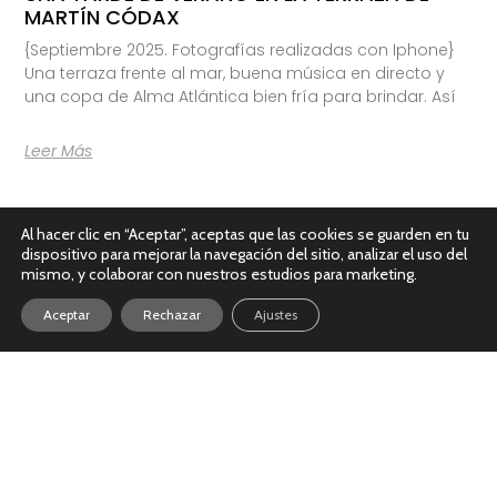
MARTÍN CÓDAX
{Septiembre 2025. Fotografías realizadas con Iphone}
Una terraza frente al mar, buena música en directo y
una copa de Alma Atlántica bien fría para brindar. Así
Leer Más
Al hacer clic en “Aceptar”, aceptas que las cookies se guarden en tu
dispositivo para mejorar la navegación del sitio, analizar el uso del
mismo, y colaborar con nuestros estudios para marketing.
Aceptar
Rechazar
Ajustes