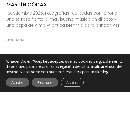
MARTÍN CÓDAX
{Septiembre 2025. Fotografías realizadas con Iphone}
Una terraza frente al mar, buena música en directo y
una copa de Alma Atlántica bien fría para brindar. Así
Leer Más
Al hacer clic en “Aceptar”, aceptas que las cookies se guarden en tu
dispositivo para mejorar la navegación del sitio, analizar el uso del
mismo, y colaborar con nuestros estudios para marketing.
Aceptar
Rechazar
Ajustes