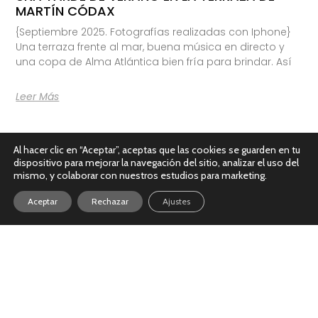
MARTÍN CÓDAX
{Septiembre 2025. Fotografías realizadas con Iphone}
Una terraza frente al mar, buena música en directo y
una copa de Alma Atlántica bien fría para brindar. Así
Leer Más
Al hacer clic en “Aceptar”, aceptas que las cookies se guarden en tu
dispositivo para mejorar la navegación del sitio, analizar el uso del
mismo, y colaborar con nuestros estudios para marketing.
Aceptar
Rechazar
Ajustes