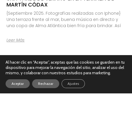
MARTÍN CÓDAX
{Septiembre 2025. Fotografías realizadas con Iphone}
Una terraza frente al mar, buena música en directo y
una copa de Alma Atlántica bien fría para brindar. Así
Leer Más
Al hacer clic en “Aceptar”, aceptas que las cookies se guarden en tu
dispositivo para mejorar la navegación del sitio, analizar el uso del
mismo, y colaborar con nuestros estudios para marketing.
Aceptar
Rechazar
Ajustes