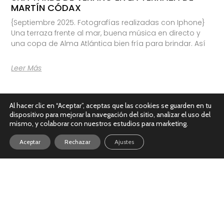
MARTÍN CÓDAX
{Septiembre 2025. Fotografías realizadas con Iphone}
Una terraza frente al mar, buena música en directo y
una copa de Alma Atlántica bien fría para brindar. Así
Leer Más
Al hacer clic en “Aceptar”, aceptas que las cookies se guarden en tu
dispositivo para mejorar la navegación del sitio, analizar el uso del
mismo, y colaborar con nuestros estudios para marketing.
Aceptar
Rechazar
Ajustes