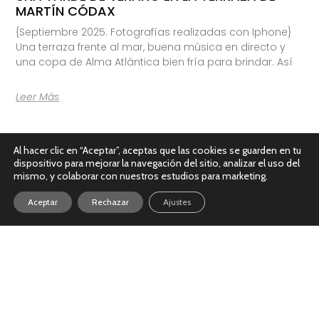
MARTÍN CÓDAX
{Septiembre 2025. Fotografías realizadas con Iphone}
Una terraza frente al mar, buena música en directo y
una copa de Alma Atlántica bien fría para brindar. Así
Leer Más
Al hacer clic en “Aceptar”, aceptas que las cookies se guarden en tu
dispositivo para mejorar la navegación del sitio, analizar el uso del
mismo, y colaborar con nuestros estudios para marketing.
Aceptar
Rechazar
Ajustes