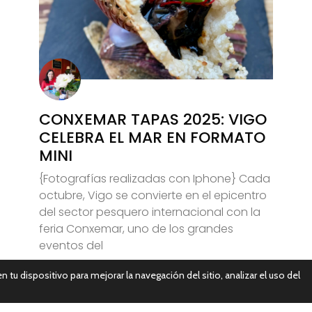
CONXEMAR TAPAS 2025: VIGO
CELEBRA EL MAR EN FORMATO
MINI
{Fotografías realizadas con Iphone} Cada
octubre, Vigo se convierte en el epicentro
del sector pesquero internacional con la
feria Conxemar, uno de los grandes
eventos del
n tu dispositivo para mejorar la navegación del sitio, analizar el uso del
Leer Más