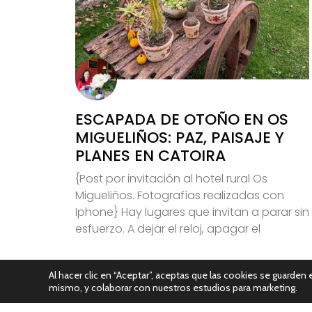
ESCAPADA DE OTOÑO EN OS
MIGUELIÑOS: PAZ, PAISAJE Y
PLANES EN CATOIRA
{Post por invitación al hotel rural Os
Migueliños. Fotografías realizadas con
Iphone} Hay lugares que invitan a parar sin
esfuerzo. A dejar el reloj, apagar el
Leer Más
Al hacer clic en “Aceptar”, aceptas que las cookies se guarden e
mismo, y colaborar con nuestros estudios para marketing.