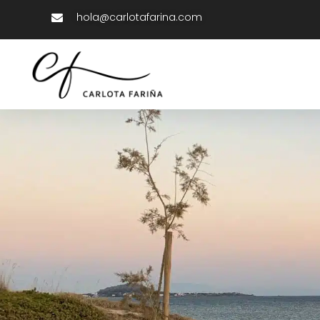
hola@carlotafarina.com