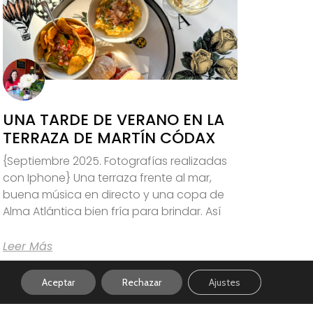
UNA TARDE DE VERANO EN LA
TERRAZA DE MARTÍN CÓDAX
{Septiembre 2025. Fotografías realizadas
con Iphone} Una terraza frente al mar,
buena música en directo y una copa de
Alma Atlántica bien fría para brindar. Así
Leer Más
Aceptar
Rechazar
Ajustes