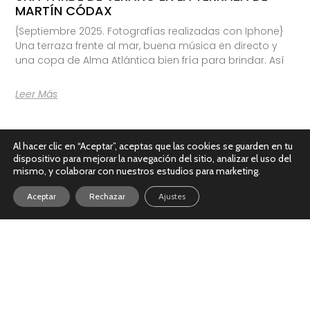
MARTÍN CÓDAX
{Septiembre 2025. Fotografías realizadas con Iphone}
Una terraza frente al mar, buena música en directo y
una copa de Alma Atlántica bien fría para brindar. Así
Leer Más
Al hacer clic en “Aceptar”, aceptas que las cookies se guarden en tu
dispositivo para mejorar la navegación del sitio, analizar el uso del
mismo, y colaborar con nuestros estudios para marketing.
Aceptar
Rechazar
Ajustes