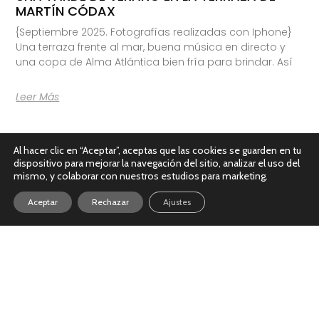
MARTÍN CÓDAX
{Septiembre 2025. Fotografías realizadas con Iphone}
Una terraza frente al mar, buena música en directo y
una copa de Alma Atlántica bien fría para brindar. Así
Leer Más
Al hacer clic en “Aceptar”, aceptas que las cookies se guarden en tu
dispositivo para mejorar la navegación del sitio, analizar el uso del
mismo, y colaborar con nuestros estudios para marketing.
Aceptar
Rechazar
Ajustes