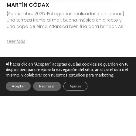
MARTÍN CÓDAX
{Septiembre 2025. Fotografías realizadas con Iphone}
Una terraza frente al mar, buena música en directo y
una copa de Alma Atlántica bien fría para brindar. Así
Leer Más
Al hacer clic en “Aceptar”, aceptas que las cookies se guarden en tu
dispositivo para mejorar la navegación del sitio, analizar el uso del
mismo, y colaborar con nuestros estudios para marketing.
Aceptar
Rechazar
Ajustes