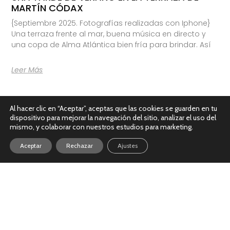
MARTÍN CÓDAX
{Septiembre 2025. Fotografías realizadas con Iphone}
Una terraza frente al mar, buena música en directo y
una copa de Alma Atlántica bien fría para brindar. Así
Leer Más
Al hacer clic en “Aceptar”, aceptas que las cookies se guarden en tu
dispositivo para mejorar la navegación del sitio, analizar el uso del
mismo, y colaborar con nuestros estudios para marketing.
Aceptar
Rechazar
Ajustes