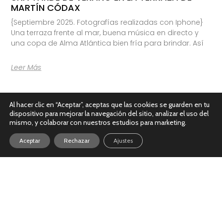
MARTÍN CÓDAX
{Septiembre 2025. Fotografías realizadas con Iphone}
Una terraza frente al mar, buena música en directo y
una copa de Alma Atlántica bien fría para brindar. Así
Leer Más
Al hacer clic en “Aceptar”, aceptas que las cookies se guarden en tu
dispositivo para mejorar la navegación del sitio, analizar el uso del
mismo, y colaborar con nuestros estudios para marketing.
Aceptar
Rechazar
Ajustes