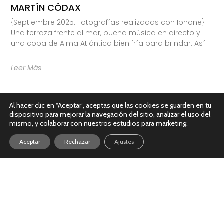
MARTÍN CÓDAX
{Septiembre 2025. Fotografías realizadas con Iphone}
Una terraza frente al mar, buena música en directo y
una copa de Alma Atlántica bien fría para brindar. Así
Leer Más
Al hacer clic en “Aceptar”, aceptas que las cookies se guarden en tu
dispositivo para mejorar la navegación del sitio, analizar el uso del
mismo, y colaborar con nuestros estudios para marketing.
Aceptar
Rechazar
Ajustes