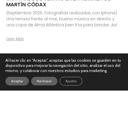
MARTÍN CÓDAX
{Septiembre 2025. Fotografías realizadas con Iphone}
Una terraza frente al mar, buena música en directo y
una copa de Alma Atlántica bien fría para brindar. Así
Leer Más
Al hacer clic en “Aceptar”, aceptas que las cookies se guarden en tu
dispositivo para mejorar la navegación del sitio, analizar el uso del
mismo, y colaborar con nuestros estudios para marketing.
Aceptar
Rechazar
Ajustes