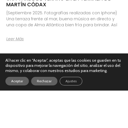
MARTÍN CÓDAX
{Septiembre 2025. Fotografías realizadas con Iphone}
Una terraza frente al mar, buena música en directo y
una copa de Alma Atlántica bien fría para brindar. Así
Leer Más
Al hacer clic en “Aceptar”, aceptas que las cookies se guarden en tu
dispositivo para mejorar la navegación del sitio, analizar el uso del
mismo, y colaborar con nuestros estudios para marketing.
Aceptar
Rechazar
Ajustes