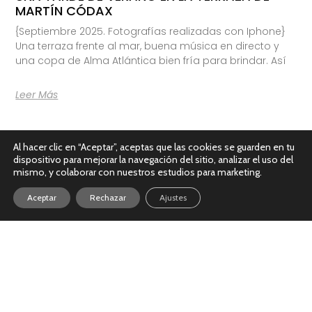
MARTÍN CÓDAX
{Septiembre 2025. Fotografías realizadas con Iphone}
Una terraza frente al mar, buena música en directo y
una copa de Alma Atlántica bien fría para brindar. Así
Leer Más
Al hacer clic en “Aceptar”, aceptas que las cookies se guarden en tu
dispositivo para mejorar la navegación del sitio, analizar el uso del
mismo, y colaborar con nuestros estudios para marketing.
Aceptar
Rechazar
Ajustes