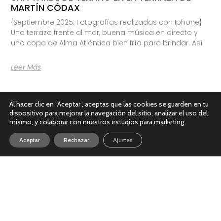
MARTÍN CÓDAX
{Septiembre 2025. Fotografías realizadas con Iphone}
Una terraza frente al mar, buena música en directo y
una copa de Alma Atlántica bien fría para brindar. Así
Leer Más
Al hacer clic en “Aceptar”, aceptas que las cookies se guarden en tu
dispositivo para mejorar la navegación del sitio, analizar el uso del
mismo, y colaborar con nuestros estudios para marketing.
Aceptar
Rechazar
Ajustes