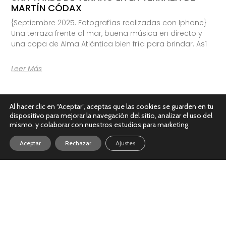
MARTÍN CÓDAX
{Septiembre 2025. Fotografías realizadas con Iphone}
Una terraza frente al mar, buena música en directo y
una copa de Alma Atlántica bien fría para brindar. Así
Leer Más
Al hacer clic en “Aceptar”, aceptas que las cookies se guarden en tu
dispositivo para mejorar la navegación del sitio, analizar el uso del
mismo, y colaborar con nuestros estudios para marketing.
Aceptar
Rechazar
Ajustes