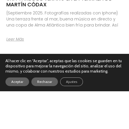
MARTÍN CÓDAX
{Septiembre 2025. Fotografías realizadas con Iphone}
Una terraza frente al mar, buena música en directo y
una copa de Alma Atlántica bien fría para brindar. Así
Leer Más
Al hacer clic en “Aceptar”, aceptas que las cookies se guarden en tu
dispositivo para mejorar la navegación del sitio, analizar el uso del
mismo, y colaborar con nuestros estudios para marketing.
Aceptar
Rechazar
Ajustes