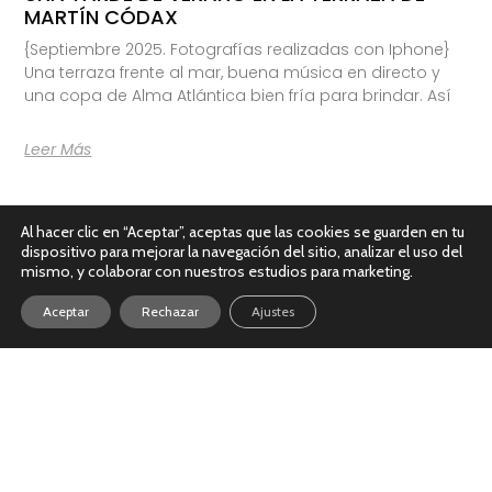
MARTÍN CÓDAX
{Septiembre 2025. Fotografías realizadas con Iphone}
Una terraza frente al mar, buena música en directo y
una copa de Alma Atlántica bien fría para brindar. Así
Leer Más
Al hacer clic en “Aceptar”, aceptas que las cookies se guarden en tu
dispositivo para mejorar la navegación del sitio, analizar el uso del
mismo, y colaborar con nuestros estudios para marketing.
Aceptar
Rechazar
Ajustes