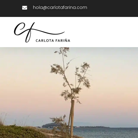
hola@carlotafarina.com