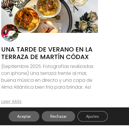
UNA TARDE DE VERANO EN LA
TERRAZA DE MARTÍN CÓDAX
{Septiembre 2025. Fotografías realizadas
con Iphone} Una terraza frente al mar,
buena música en directo y una copa de
Alma Atlántica bien fría para brindar. Así
Leer Más
Aceptar
Rechazar
Ajustes