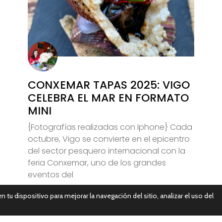
CONXEMAR TAPAS 2025: VIGO
CELEBRA EL MAR EN FORMATO
MINI
{Fotografías realizadas con Iphone} Cada
octubre, Vigo se convierte en el epicentro
del sector pesquero internacional con la
feria Conxemar, uno de los grandes
eventos del
n tu dispositivo para mejorar la navegación del sitio, analizar el uso del
Leer Más