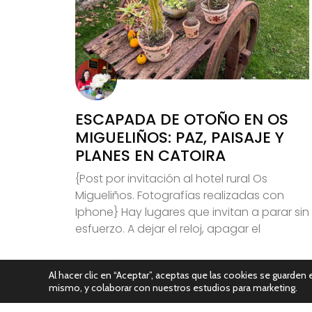
ESCAPADA DE OTOÑO EN OS
MIGUELIÑOS: PAZ, PAISAJE Y
PLANES EN CATOIRA
{Post por invitación al hotel rural Os
Migueliños. Fotografías realizadas con
Iphone} Hay lugares que invitan a parar sin
esfuerzo. A dejar el reloj, apagar el
Leer Más
Al hacer clic en “Aceptar”, aceptas que las cookies se guarden e
mismo, y colaborar con nuestros estudios para marketing.