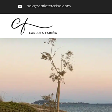
hola@carlotafarina.com