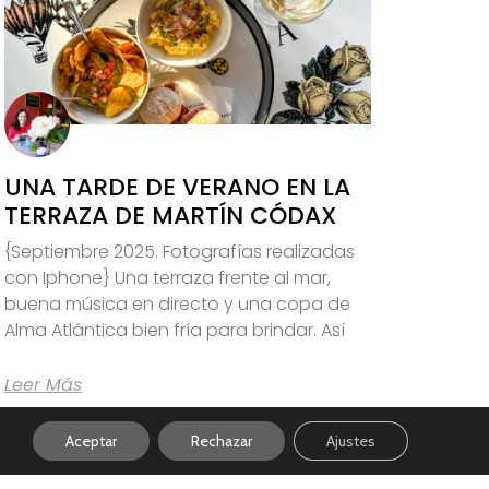
UNA TARDE DE VERANO EN LA
TERRAZA DE MARTÍN CÓDAX
{Septiembre 2025. Fotografías realizadas
con Iphone} Una terraza frente al mar,
buena música en directo y una copa de
Alma Atlántica bien fría para brindar. Así
Leer Más
Aceptar
Rechazar
Ajustes