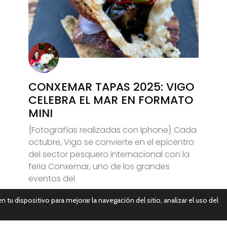
CONXEMAR TAPAS 2025: VIGO
CELEBRA EL MAR EN FORMATO
MINI
{Fotografías realizadas con Iphone} Cada
octubre, Vigo se convierte en el epicentro
del sector pesquero internacional con la
feria Conxemar, uno de los grandes
eventos del
n tu dispositivo para mejorar la navegación del sitio, analizar el uso del
Leer Más