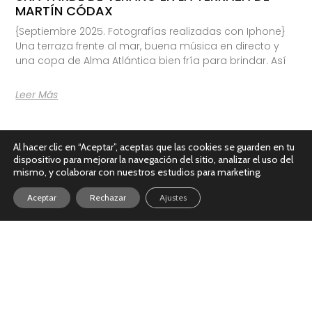
MARTÍN CÓDAX
{Septiembre 2025. Fotografías realizadas con Iphone}
Una terraza frente al mar, buena música en directo y
una copa de Alma Atlántica bien fría para brindar. Así
Leer Más
Al hacer clic en “Aceptar”, aceptas que las cookies se guarden en tu
dispositivo para mejorar la navegación del sitio, analizar el uso del
mismo, y colaborar con nuestros estudios para marketing.
Aceptar
Rechazar
Ajustes